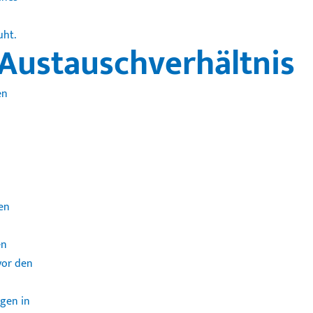
uht.
 Austauschverhältnis
en
en
en
vor den
gen in