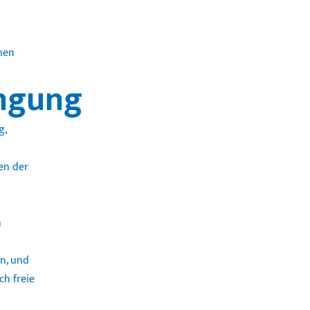
chen
ingung
g,
en der
h
en, und
ch freie