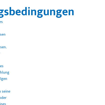
ungsbedingungen
es
isen
sen.
r
res
ahlung
olgen
 seine
 oder
ines