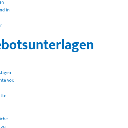
en
nd in
r
ebotsunterlagen
stigen
te vor.
itte
iche
 zu