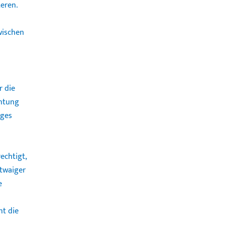
teren.
wischen
r die
chtung
ages
echtigt,
etwaiger
e
ht die