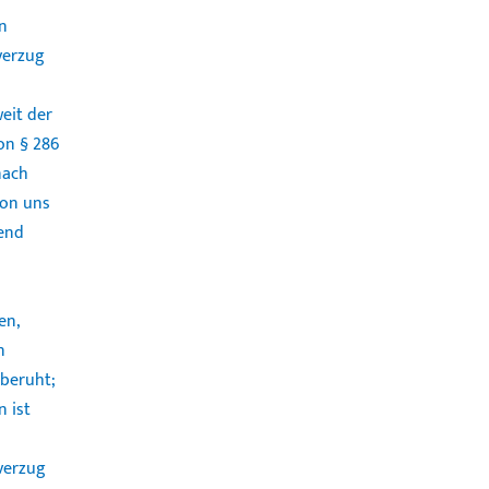
n
verzug
eit der
on § 286
nach
von uns
tend
en,
n
 beruht;
n ist
verzug