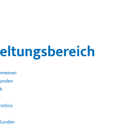
Geltungsbereich
gemeinen
Kunden
ch
n
nntnis
 Kunden